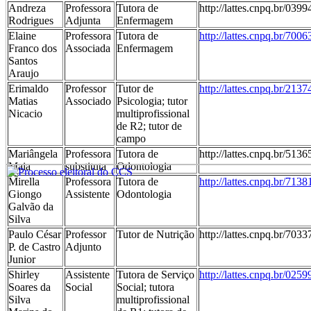
Andreza
Professora
Tutora de
http://lattes.cnpq.br/03
Rodrigues
Adjunta
Enfermagem
Elaine
Professora
Tutora de
http://lattes.cnpq.br/70
Franco dos
Associada
Enfermagem
Santos
Araujo
Erimaldo
Professor
Tutor de
http://lattes.cnpq.br/21
Matias
Associado
Psicologia; tutor
Nicacio
multiprofissional
de R2; tutor de
campo
Mariângela
Professora
Tutora de
http://lattes.cnpq.br/51
Maia
substituta
Odontologia
Mirella
Professora
Tutora de
http://lattes.cnpq.br/71
Giongo
Assistente
Odontologia
Galvão da
Silva
Paulo César
Professor
Tutor de Nutrição
http://lattes.cnpq.br/70
P. de Castro
Adjunto
Junior
Shirley
Assistente
Tutora de Serviço
http://lattes.cnpq.br/02
Soares da
Social
Social; tutora
Silva
multiprofissional