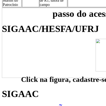
Marins do
de R1; tutora de
Patrocínio
campo
passo do ace
SIGAAC/HESFA/UFRJ
Click na figura, cadastre-s
SIGAAC