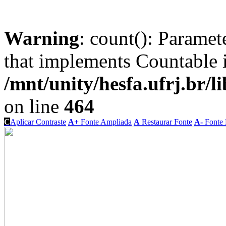
Warning
: count(): Paramet
that implements Countable 
/mnt/unity/hesfa.ufrj.br/l
on line
464
C
Aplicar Contraste
A+
Fonte Ampliada
A
Restaurar Fonte
A-
Fonte 