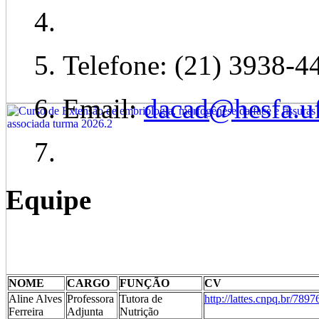
Telefone: (21) 3938-4
Email:
dacad@hesfa.uf
Equipe
NOME
CARGO
FUNÇÃO
CV
Aline Alves
Professora
Tutora de
http://lattes.cnpq.br/78
Ferreira
Adjunta
Nutrição