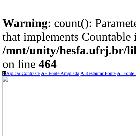
Warning
: count(): Paramet
that implements Countable 
/mnt/unity/hesfa.ufrj.br/l
on line
464
C
Aplicar Contraste
A+
Fonte Ampliada
A
Restaurar Fonte
A-
Fonte 