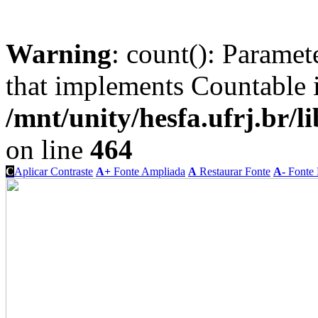
Warning
: count(): Paramet
that implements Countable 
/mnt/unity/hesfa.ufrj.br/l
on line
464
C
Aplicar Contraste
A+
Fonte Ampliada
A
Restaurar Fonte
A-
Fonte 