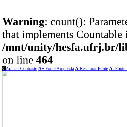
Warning
: count(): Paramet
that implements Countable 
/mnt/unity/hesfa.ufrj.br/l
on line
464
C
Aplicar Contraste
A+
Fonte Ampliada
A
Restaurar Fonte
A-
Fonte 