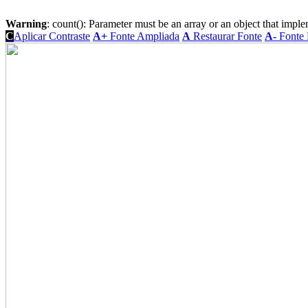
Warning
: count(): Parameter must be an array or an object that imp
C
Aplicar Contraste
A+
Fonte Ampliada
A
Restaurar Fonte
A-
Fonte 