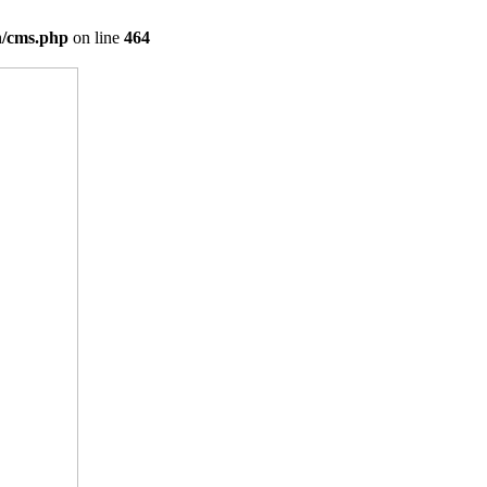
on/cms.php
on line
464