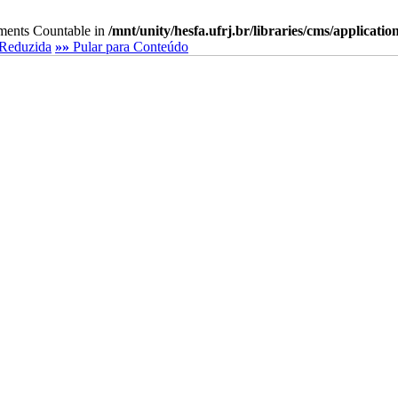
lements Countable in
/mnt/unity/hesfa.ufrj.br/libraries/cms/applicati
Reduzida
»»
Pular para Conteúdo