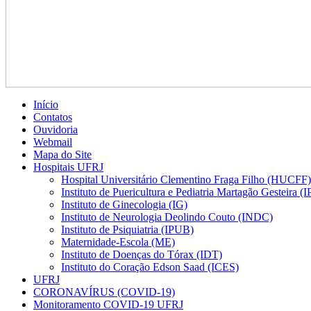
Início
Contatos
Ouvidoria
Webmail
Mapa do Site
Hospitais UFRJ
Hospital Universitário Clementino Fraga Filho (HUCFF)
Instituto de Puericultura e Pediatria Martagão Gesteira 
Instituto de Ginecologia (IG)
Instituto de Neurologia Deolindo Couto (INDC)
Instituto de Psiquiatria (IPUB)
Maternidade-Escola (ME)
Instituto de Doenças do Tórax (IDT)
Instituto do Coração Edson Saad (ICES)
UFRJ
CORONAVÍRUS (COVID-19)
Monitoramento COVID-19 UFRJ