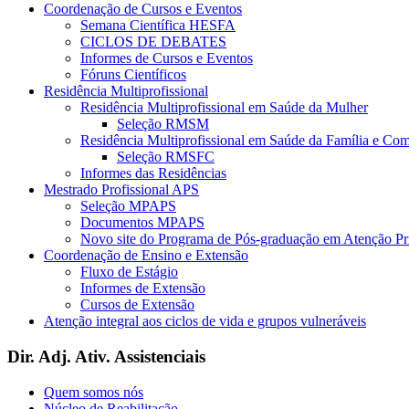
Coordenação de Cursos e Eventos
Semana Científica HESFA
CICLOS DE DEBATES
Informes de Cursos e Eventos
Fóruns Científicos
Residência Multiprofissional
Residência Multiprofissional em Saúde da Mulher
Seleção RMSM
Residência Multiprofissional em Saúde da Família e Co
Seleção RMSFC
Informes das Residências
Mestrado Profissional APS
Seleção MPAPS
Documentos MPAPS
Novo site do Programa de Pós-graduação em Atenção 
Coordenação de Ensino e Extensão
Fluxo de Estágio
Informes de Extensão
Cursos de Extensão
Atenção integral aos ciclos de vida e grupos vulneráveis
Dir. Adj. Ativ. Assistenciais
Quem somos nós
Núcleo de Reabilitação