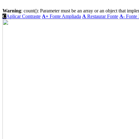
Warning
: count(): Parameter must be an array or an object that imp
C
Aplicar Contraste
A+
Fonte Ampliada
A
Restaurar Fonte
A-
Fonte 