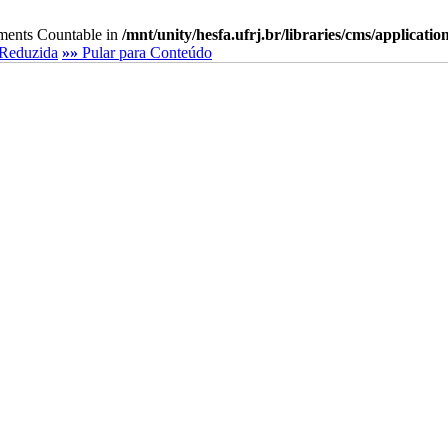
lements Countable in
/mnt/unity/hesfa.ufrj.br/libraries/cms/applicati
Reduzida
»»
Pular para Conteúdo