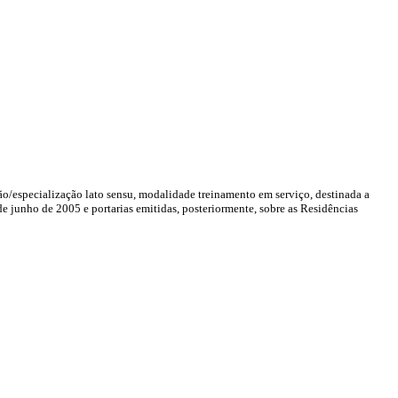
ão/
especialização lato sensu, modalidade treinamento em serviço, destinada
a
de junho de 2005 e portarias emitidas, posteriormente, sobre
as Residências