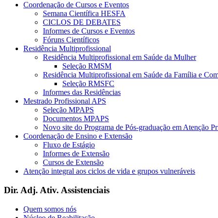
Coordenação de Cursos e Eventos
Semana Científica HESFA
CICLOS DE DEBATES
Informes de Cursos e Eventos
Fóruns Científicos
Residência Multiprofissional
Residência Multiprofissional em Saúde da Mulher
Seleção RMSM
Residência Multiprofissional em Saúde da Família e Co
Seleção RMSFC
Informes das Residências
Mestrado Profissional APS
Seleção MPAPS
Documentos MPAPS
Novo site do Programa de Pós-graduação em Atenção 
Coordenação de Ensino e Extensão
Fluxo de Estágio
Informes de Extensão
Cursos de Extensão
Atenção integral aos ciclos de vida e grupos vulneráveis
Dir. Adj. Ativ. Assistenciais
Quem somos nós
Núcleo de Reabilitação