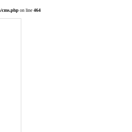
on/cms.php
on line
464