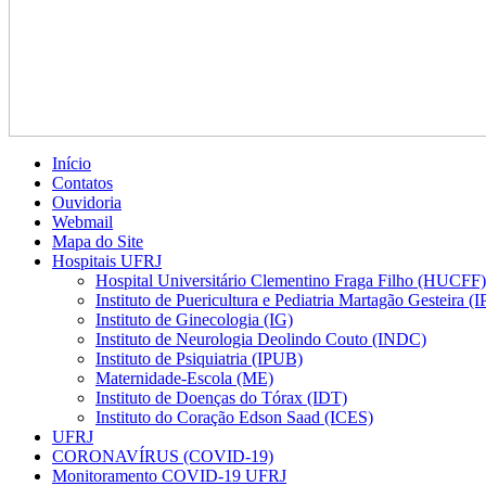
Início
Contatos
Ouvidoria
Webmail
Mapa do Site
Hospitais UFRJ
Hospital Universitário Clementino Fraga Filho (HUCFF)
Instituto de Puericultura e Pediatria Martagão Gesteira 
Instituto de Ginecologia (IG)
Instituto de Neurologia Deolindo Couto (INDC)
Instituto de Psiquiatria (IPUB)
Maternidade-Escola (ME)
Instituto de Doenças do Tórax (IDT)
Instituto do Coração Edson Saad (ICES)
UFRJ
CORONAVÍRUS (COVID-19)
Monitoramento COVID-19 UFRJ