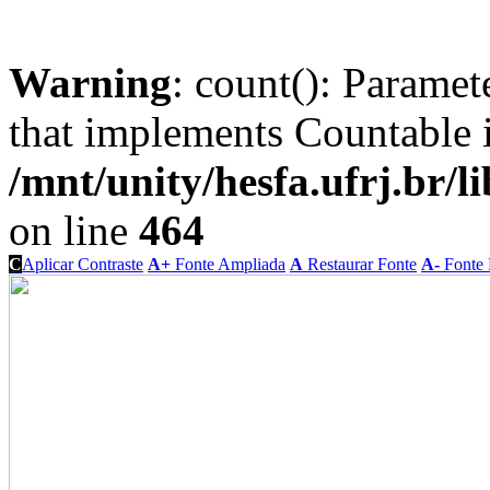
Warning
: count(): Paramet
that implements Countable 
/mnt/unity/hesfa.ufrj.br/l
on line
464
C
Aplicar Contraste
A+
Fonte Ampliada
A
Restaurar Fonte
A-
Fonte 