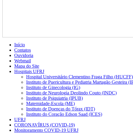
Início
Contatos
Ouvidoria
Webmail
Mapa do Site
Hospitais UFRJ
Hospital Universitário Clementino Fraga Filho (HUCFF)
Instituto de Puericultura e Pediatria Martagão Gesteira 
Instituto de Ginecologia (IG)
Instituto de Neurologia Deolindo Couto (INDC)
Instituto de Psiquiatria (IPUB)
Maternidade-Escola (ME)
Instituto de Doenças do Tórax (IDT)
Instituto do Coração Edson Saad (ICES)
UFRJ
CORONAVÍRUS (COVID-19)
Monitoramento COVID-19 UFRJ