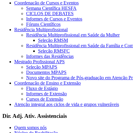
Coordenação de Cursos e Eventos
Semana Científica HESFA
CICLOS DE DEBATES
Informes de Cursos e Eventos
Fóruns Científicos
Residência Multiprofissional
Residência Multiprofissional em Saúde da Mulher
Seleção RMSM
Residência Multiprofissional em Saúde da Família e Co
Seleção RMSFC
Informes das Residências
Mestrado Profissional APS
Seleção MPAPS
Documentos MPAPS
Novo site do Programa de Pós-graduação em Atenção 
Coordenação de Ensino e Extensão
Fluxo de Estágio
Informes de Extensão
Cursos de Extensão
Atenção integral aos ciclos de vida e grupos vulneráveis
Dir. Adj. Ativ. Assistenciais
Quem somos nós
Núcleo de Reabilitação