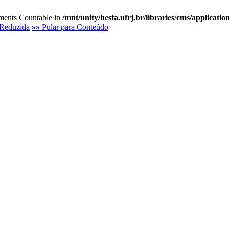
lements Countable in
/mnt/unity/hesfa.ufrj.br/libraries/cms/applicati
Reduzida
»»
Pular para Conteúdo