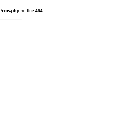
on/cms.php
on line
464