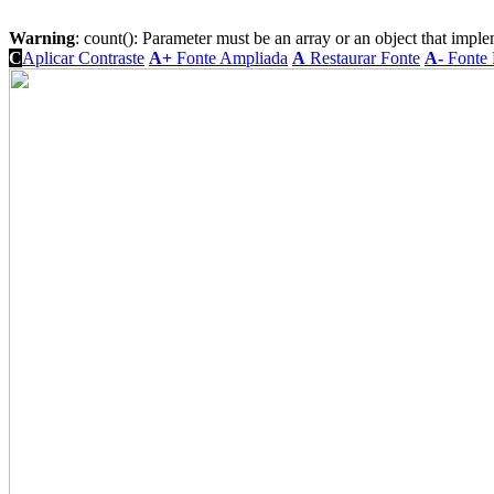
Warning
: count(): Parameter must be an array or an object that imp
C
Aplicar Contraste
A+
Fonte Ampliada
A
Restaurar Fonte
A-
Fonte 