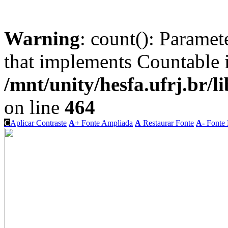
Warning
: count(): Paramet
that implements Countable 
/mnt/unity/hesfa.ufrj.br/l
on line
464
C
Aplicar Contraste
A+
Fonte Ampliada
A
Restaurar Fonte
A-
Fonte 