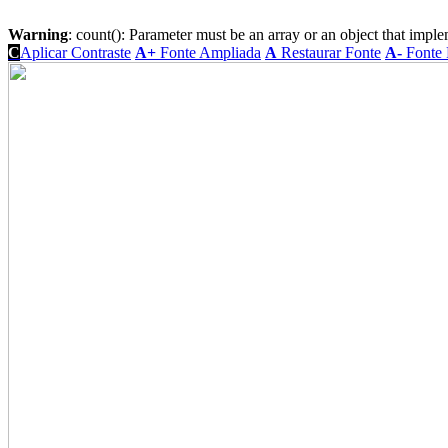
Warning
: count(): Parameter must be an array or an object that imp
C
Aplicar Contraste
A+
Fonte Ampliada
A
Restaurar Fonte
A-
Fonte 