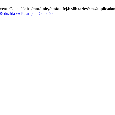
lements Countable in
/mnt/unity/hesfa.ufrj.br/libraries/cms/applicati
Reduzida
»»
Pular para Conteúdo