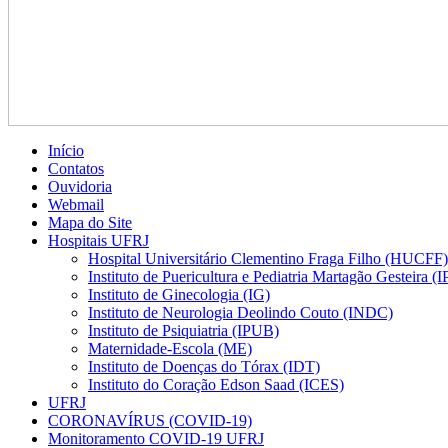
Início
Contatos
Ouvidoria
Webmail
Mapa do Site
Hospitais UFRJ
Hospital Universitário Clementino Fraga Filho (HUCFF)
Instituto de Puericultura e Pediatria Martagão Gesteira 
Instituto de Ginecologia (IG)
Instituto de Neurologia Deolindo Couto (INDC)
Instituto de Psiquiatria (IPUB)
Maternidade-Escola (ME)
Instituto de Doenças do Tórax (IDT)
Instituto do Coração Edson Saad (ICES)
UFRJ
CORONAVÍRUS (COVID-19)
Monitoramento COVID-19 UFRJ