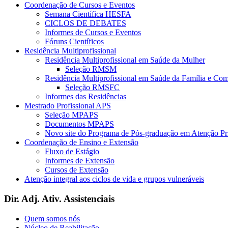
Coordenação de Cursos e Eventos
Semana Científica HESFA
CICLOS DE DEBATES
Informes de Cursos e Eventos
Fóruns Científicos
Residência Multiprofissional
Residência Multiprofissional em Saúde da Mulher
Seleção RMSM
Residência Multiprofissional em Saúde da Família e Co
Seleção RMSFC
Informes das Residências
Mestrado Profissional APS
Seleção MPAPS
Documentos MPAPS
Novo site do Programa de Pós-graduação em Atenção 
Coordenação de Ensino e Extensão
Fluxo de Estágio
Informes de Extensão
Cursos de Extensão
Atenção integral aos ciclos de vida e grupos vulneráveis
Dir. Adj. Ativ. Assistenciais
Quem somos nós
Núcleo de Reabilitação