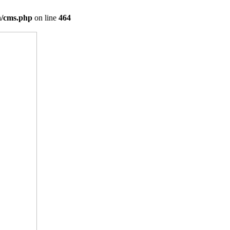
on/cms.php
on line
464