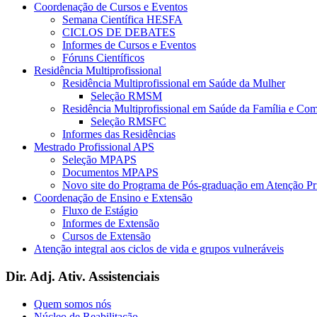
Coordenação de Cursos e Eventos
Semana Científica HESFA
CICLOS DE DEBATES
Informes de Cursos e Eventos
Fóruns Científicos
Residência Multiprofissional
Residência Multiprofissional em Saúde da Mulher
Seleção RMSM
Residência Multiprofissional em Saúde da Família e Co
Seleção RMSFC
Informes das Residências
Mestrado Profissional APS
Seleção MPAPS
Documentos MPAPS
Novo site do Programa de Pós-graduação em Atenção 
Coordenação de Ensino e Extensão
Fluxo de Estágio
Informes de Extensão
Cursos de Extensão
Atenção integral aos ciclos de vida e grupos vulneráveis
Dir. Adj. Ativ. Assistenciais
Quem somos nós
Núcleo de Reabilitação