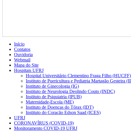
Início
Contatos
Ouvidoria
Webmail
Mapa do Site
Hospitais UFRJ
Hospital Universitário Clementino Fraga Filho (HUCFF)
Instituto de Puericultura e Pediatria Martagão Gesteira 
Instituto de Ginecologia (IG)
Instituto de Neurologia Deolindo Couto (INDC)
Instituto de Psiquiatria (IPUB)
Maternidade-Escola (ME)
Instituto de Doenças do Tórax (IDT)
Instituto do Coração Edson Saad (ICES)
UFRJ
CORONAVÍRUS (COVID-19)
Monitoramento COVID-19 UFRJ