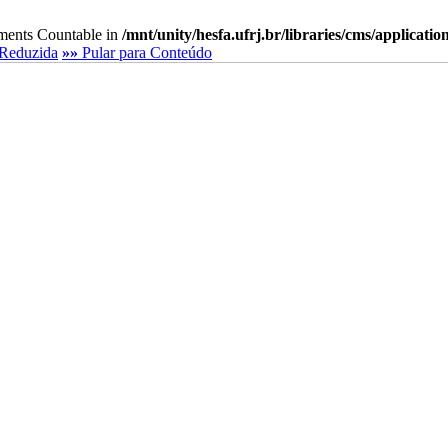
lements Countable in
/mnt/unity/hesfa.ufrj.br/libraries/cms/applicati
Reduzida
»»
Pular para Conteúdo