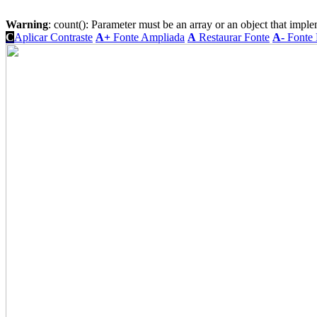
Warning
: count(): Parameter must be an array or an object that imp
C
Aplicar Contraste
A+
Fonte Ampliada
A
Restaurar Fonte
A-
Fonte 