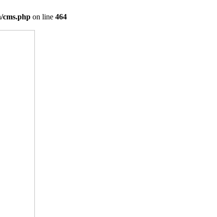
on/cms.php
on line
464