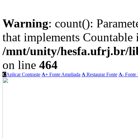
Warning
: count(): Paramet
that implements Countable 
/mnt/unity/hesfa.ufrj.br/l
on line
464
C
Aplicar Contraste
A+
Fonte Ampliada
A
Restaurar Fonte
A-
Fonte 