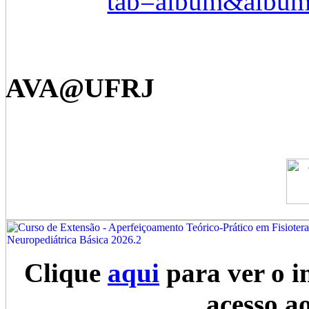
tab=album&albu
AVA@UFRJ
Clique
aqui
para ver o i
acesso a