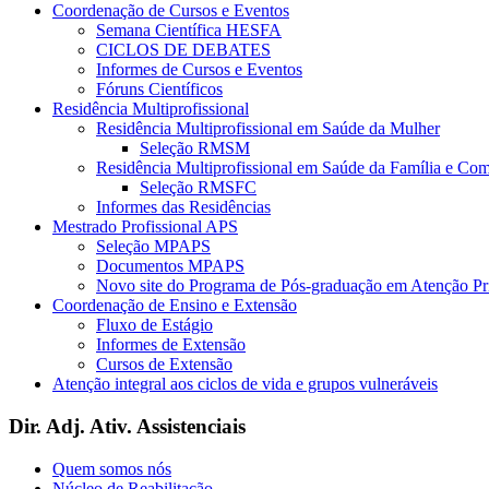
Coordenação de Cursos e Eventos
Semana Científica HESFA
CICLOS DE DEBATES
Informes de Cursos e Eventos
Fóruns Científicos
Residência Multiprofissional
Residência Multiprofissional em Saúde da Mulher
Seleção RMSM
Residência Multiprofissional em Saúde da Família e Co
Seleção RMSFC
Informes das Residências
Mestrado Profissional APS
Seleção MPAPS
Documentos MPAPS
Novo site do Programa de Pós-graduação em Atenção 
Coordenação de Ensino e Extensão
Fluxo de Estágio
Informes de Extensão
Cursos de Extensão
Atenção integral aos ciclos de vida e grupos vulneráveis
Dir. Adj. Ativ. Assistenciais
Quem somos nós
Núcleo de Reabilitação