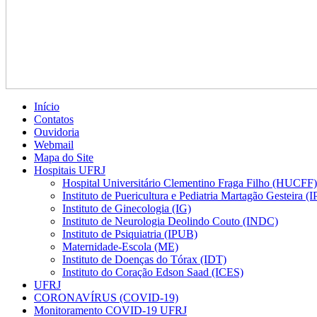
Início
Contatos
Ouvidoria
Webmail
Mapa do Site
Hospitais UFRJ
Hospital Universitário Clementino Fraga Filho (HUCFF)
Instituto de Puericultura e Pediatria Martagão Gesteira 
Instituto de Ginecologia (IG)
Instituto de Neurologia Deolindo Couto (INDC)
Instituto de Psiquiatria (IPUB)
Maternidade-Escola (ME)
Instituto de Doenças do Tórax (IDT)
Instituto do Coração Edson Saad (ICES)
UFRJ
CORONAVÍRUS (COVID-19)
Monitoramento COVID-19 UFRJ