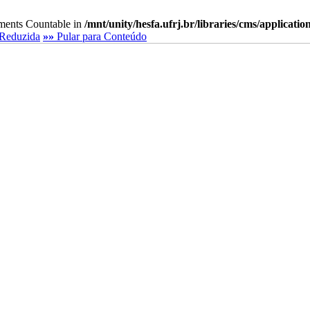
lements Countable in
/mnt/unity/hesfa.ufrj.br/libraries/cms/applicati
Reduzida
»»
Pular para Conteúdo