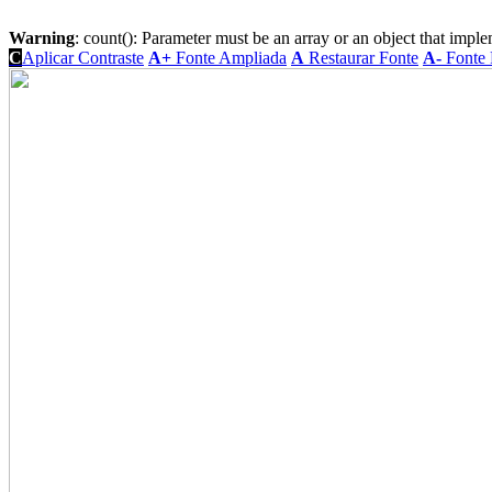
Warning
: count(): Parameter must be an array or an object that imp
C
Aplicar Contraste
A+
Fonte Ampliada
A
Restaurar Fonte
A-
Fonte 