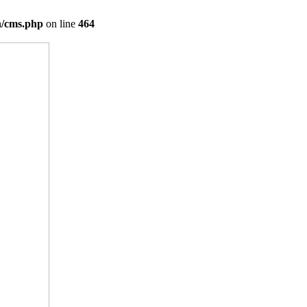
on/cms.php
on line
464