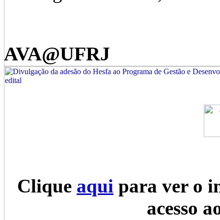
AVA@UFRJ
Clique
aqui
para ver o i
acesso a