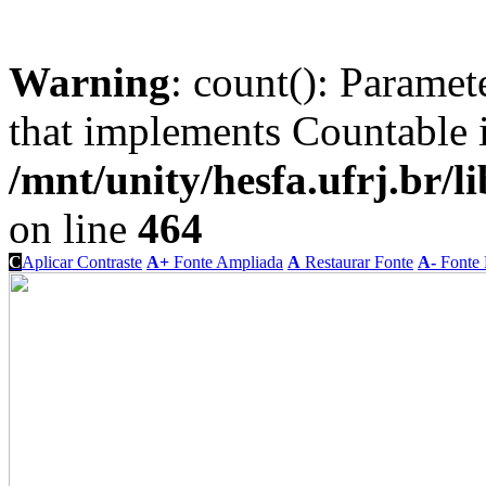
Warning
: count(): Paramet
that implements Countable 
/mnt/unity/hesfa.ufrj.br/l
on line
464
C
Aplicar Contraste
A+
Fonte Ampliada
A
Restaurar Fonte
A-
Fonte 