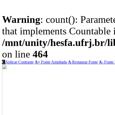
Warning
: count(): Paramet
that implements Countable 
/mnt/unity/hesfa.ufrj.br/l
on line
464
C
Aplicar Contraste
A+
Fonte Ampliada
A
Restaurar Fonte
A-
Fonte 