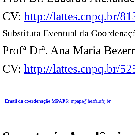
CV:
http://lattes.cnpq.br
Substituta Eventual da Coordenaç
Profª Drª. Ana Maria Bezer
CV:
http://lattes.cnpq.br
Email da coordenação MPAPS:
mpaps@hesfa.ufrj.br