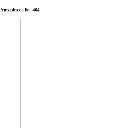
on/cms.php
on line
464