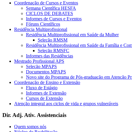
Coordenação de Cursos e Eventos
Semana Científica HESFA
CICLOS DE DEBATES
Informes de Cursos e Eventos
Fóruns Científicos
Residência Multiprofissional
Residência Multiprofissional em Saúde da Mulher
Seleção RMSM
Residência Multiprofissional em Saúde da Família e Co
Seleção RMSFC
Informes das Residências
Mestrado Profissional APS
Seleção MPAPS
Documentos MPAPS
Novo site do Programa de Pós-graduação em Atenção 
Coordenação de Ensino e Extensão
Fluxo de Estágio
Informes de Extensão
Cursos de Extensão
Atenção integral aos ciclos de vida e grupos vulneráveis
Dir. Adj. Ativ. Assistenciais
Quem somos nós
Núcleo de Reabilitação