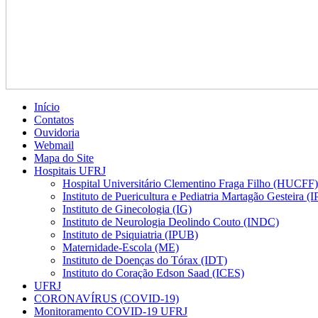
Início
Contatos
Ouvidoria
Webmail
Mapa do Site
Hospitais UFRJ
Hospital Universitário Clementino Fraga Filho (HUCFF)
Instituto de Puericultura e Pediatria Martagão Gesteira 
Instituto de Ginecologia (IG)
Instituto de Neurologia Deolindo Couto (INDC)
Instituto de Psiquiatria (IPUB)
Maternidade-Escola (ME)
Instituto de Doenças do Tórax (IDT)
Instituto do Coração Edson Saad (ICES)
UFRJ
CORONAVÍRUS (COVID-19)
Monitoramento COVID-19 UFRJ