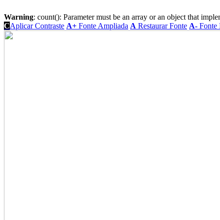
Warning
: count(): Parameter must be an array or an object that imp
C
Aplicar Contraste
A+
Fonte Ampliada
A
Restaurar Fonte
A-
Fonte 