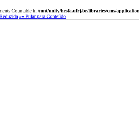
lements Countable in
/mnt/unity/hesfa.ufrj.br/libraries/cms/applicati
Reduzida
»»
Pular para Conteúdo