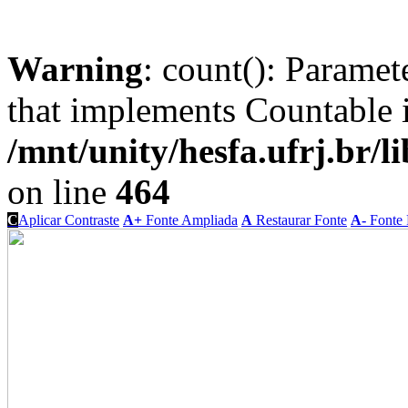
Warning
: count(): Paramet
that implements Countable 
/mnt/unity/hesfa.ufrj.br/l
on line
464
C
Aplicar Contraste
A+
Fonte Ampliada
A
Restaurar Fonte
A-
Fonte 